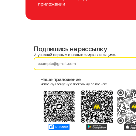
Подпишись на рассылку
Имя
Фамилия
И узнавай первым о новых скидках и акциях.
E-mail
Наше приложение
Используй бонусную программу по полной!
Пол
Мужской
Женский
Согласие на получение чеков по электронной почте