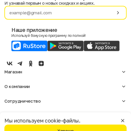
И узнавай первым о новых скидках и акциях.
Имя
Фамилия
Наше приложение
Используй бонусную программу по полной!
E-mail
Пол
Мужской
Женский
Магазин
Согласие на получение чеков по электронной почте
Женское
О компании
Мужское
Аксессуары
О нас
Детское
Сотрудничество
Отзывы
Блог
Оптовикам
Вакансии
Помощь
Москва
Арендодателям
Магазины
Мы используем cookie-файлы.
Реклама
Доставка и оплата
Бонусная программа
Хорошо
Условия пользования
Политика конфиденциальности