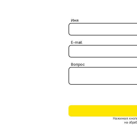
ериями.
? Нет, это абсолютно безопасно, так как в процессе дезинфекции нам
бактериальная обработка выполняется на протяжении нескольких час
чтожают возможные инфекции и паразитов на товарных позициях.
Имя
E-mail
Вопрос
Нажимая кнопк
на обра