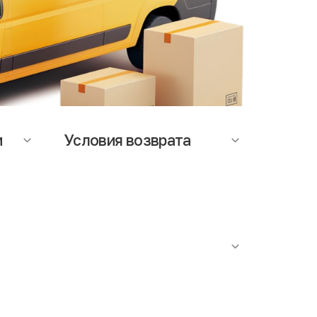
и
Условия возврата
ается
На данный момент возможность
т
оформления возврата, не
мость
предусмотрена. При возникновении
вопросов по качеству товара,
аза.
обращайтесь в службу поддержки.
роутюжить. Наличие сильного специфичного запаха
ступает факт проведения антибактериальной
я в строгом соответствии с действующими