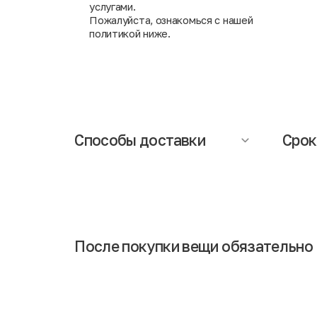
услугами.
Пожалуйста, ознакомься с нашей
политикой ниже.
Способы доставки
Срок
Осуществляется компанией СДЭК (при
Сроки д
заказе необходимо указать ближайший
составл
адрес пункта выдачи заказов). При
информ
получении заказа Вам понадобится
доставк
паспорт.
Обращаем Ваше внимание, что
менедж
доставка исключает возможность
интерн
примерки и частичной оплаты заказа.
После покупки вещи обязательно 
Если Вы сразу наденете обновку после покупки, то в 
говорит о том, что выполнена тщательная дезинфици
Некоторые люди остерегаются совершать покупки в с
обработки. Также стоит отметить, что вещи привозят