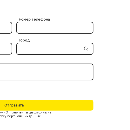
и используются проверенные химические средства, не
ов. Современные дезинфицирующие вещества и
Номер телефона
Город
Отправить
у «Отправить» ты даешь согласие
ботку персональных данных