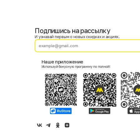
Подпишись на рассылку
Имя
Фамилия
И узнавай первым о новых скидках и акциях.
E-mail
Наше приложение
Используй бонусную программу по полной!
Пол
Мужской
Женский
Согласие на получение чеков по электронной почте