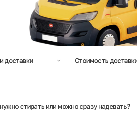
и доставки
Стоимость доставк
оставки зависят от региона и
Стоимость доставки рассчитыв
яют от 1 до 5 дней. Точную
индивидуально в зависимости о
ацию о сроках и стоимости
габаритов и веса посылки. Стои
и Вы можете уточнить у
доставки клиент (получатель)
еров служб доставки или
оплачивает при оформлении зак
ет-магазина.
нужно стирать или можно сразу надевать?
этом нет ничего страшного. Но желательно сначала вещи постирать и п
рующая обработка.
еконд-хенде, беспокоясь о безопасности вещей. Гарантом чистоты вы
ся из европейских стран, где производственные процессы реализуютс