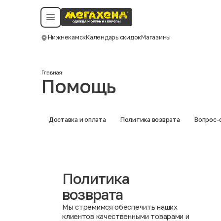
Условия пользования
Политика конфиденциальности
Смотреть все даты
©️ Мегахенд 2026. Все права защищены.
Нижнекамск
Календарь скидок
Магазины
Москва
Главная
Помощь
Доставка и оплата
Политика возврата
Вопрос-
Политика
возврата
Мы стремимся обеспечить наших
клиентов качественными товарами и