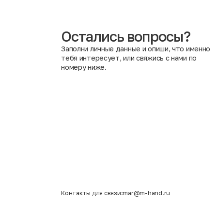
показателями безопасности и другими важными крит
Вредно ли носить одежду после химической обработки
приносящие никакого вреда здоровью человека. Анти
воздействие повышенных температурных режимов уни
Остались вопросы?
Заполни личные данные и опиши, что именно
тебя интересует, или свяжись с нами по
номеру ниже.
Контакты для связи:
mar@m-hand.ru